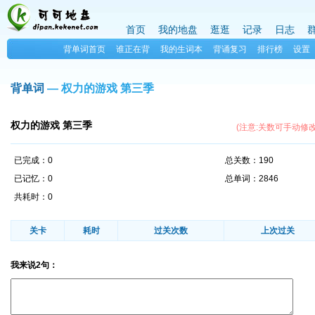
首页
我的地盘
逛逛
记录
日志
背单词首页
谁正在背
我的生词本
背诵复习
排行榜
设置
背单词
— 权力的游戏 第三季
权力的游戏 第三季
(注意:关数可手动修
已完成：0
总关数：190
已记忆：0
总单词：2846
共耗时：0
关卡
耗时
过关次数
上次过关
我来说2句：